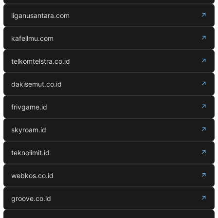
liganusantara.com
↗
kafeilmu.com
↗
telkomtelstra.co.id
↗
dakisemut.co.id
↗
frivgame.id
↗
skyroam.id
↗
teknolimit.id
↗
webkos.co.id
↗
groove.co.id
↗