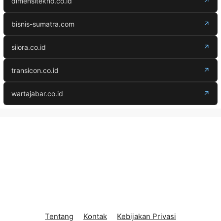
dimensitekno.co.id
↗
bisnis-sumatra.com
↗
siiora.co.id
↗
transicon.co.id
↗
wartajabar.co.id
↗
Tentang
Kontak
Kebijakan Privasi