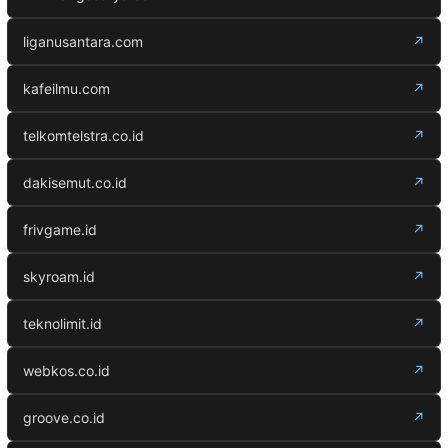
liganusantara.com
↗
kafeilmu.com
↗
telkomtelstra.co.id
↗
dakisemut.co.id
↗
frivgame.id
↗
skyroam.id
↗
teknolimit.id
↗
webkos.co.id
↗
groove.co.id
↗