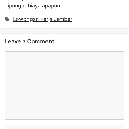
dipungut biaya apapun.
Tags
Lowongan Kerja Jember
Leave a Comment
Comment
Name