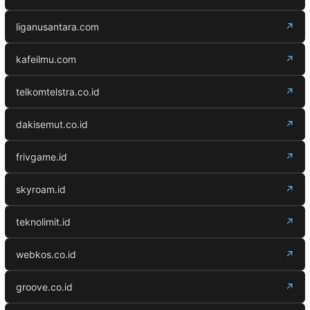
liganusantara.com
↗
kafeilmu.com
↗
telkomtelstra.co.id
↗
dakisemut.co.id
↗
frivgame.id
↗
skyroam.id
↗
teknolimit.id
↗
webkos.co.id
↗
groove.co.id
↗