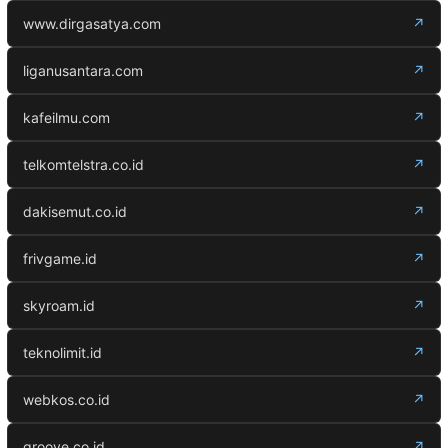
www.dirgasatya.com
↗
liganusantara.com
↗
kafeilmu.com
↗
telkomtelstra.co.id
↗
dakisemut.co.id
↗
frivgame.id
↗
skyroam.id
↗
teknolimit.id
↗
webkos.co.id
↗
groove.co.id
↗