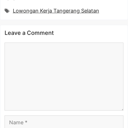
Tags
Lowongan Kerja Tangerang Selatan
Leave a Comment
Comment
Name