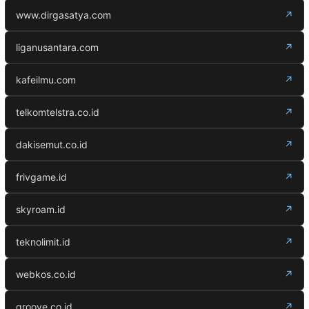
www.dirgasatya.com
↗
liganusantara.com
↗
kafeilmu.com
↗
telkomtelstra.co.id
↗
dakisemut.co.id
↗
frivgame.id
↗
skyroam.id
↗
teknolimit.id
↗
webkos.co.id
↗
groove.co.id
↗