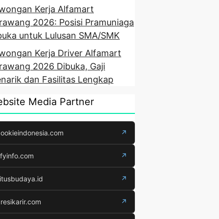
wongan Kerja Alfamart
rawang 2026: Posisi Pramuniaga
buka untuk Lulusan SMA/SMK
wongan Kerja Driver Alfamart
rawang 2026 Dibuka, Gaji
narik dan Fasilitas Lengkap
bsite Media Partner
ookieindonesia.com
↗
fyinfo.com
↗
itusbudaya.id
↗
resikarir.com
↗