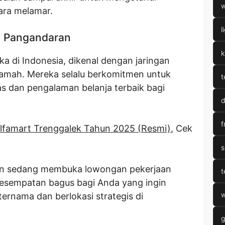
w
cara melamar.
l
t Pangandaran
k
a di Indonesia, dikenal dengan jaringan
ramah. Mereka selalu berkomitmen untuk
t
s dan pengalaman belanja terbaik bagi
d
f
lfamart Trenggalek Tahun 2025 (Resmi)
, Cek
s
ran sedang membuka lowongan pekerjaan
t
h kesempatan bagus bagi Anda yang ingin
w
 ternama dan berlokasi strategis di
g