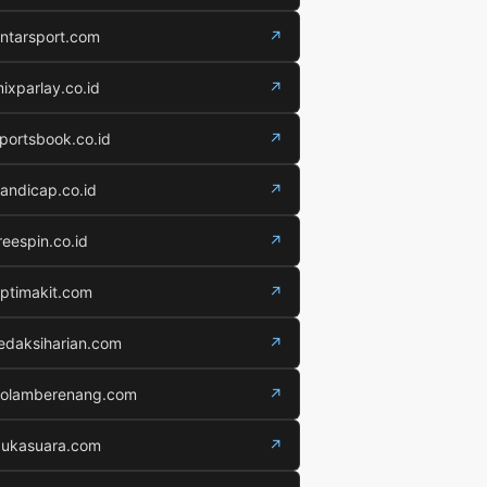
ntarsport.com
↗
ixparlay.co.id
↗
portsbook.co.id
↗
andicap.co.id
↗
reespin.co.id
↗
ptimakit.com
↗
edaksiharian.com
↗
olamberenang.com
↗
ukasuara.com
↗