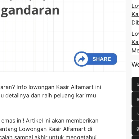
Lo
Ka
Di
Lo
Ka
Me
We
b
aran? Info lowongan Kasir Alfamart ini
u detailnya dan raih peluang karirmu
a
s
mas ini! Artikel ini akan memberikan
g
tentang Lowongan Kasir Alfamart di
calah sampai akhir untuk mengetahui