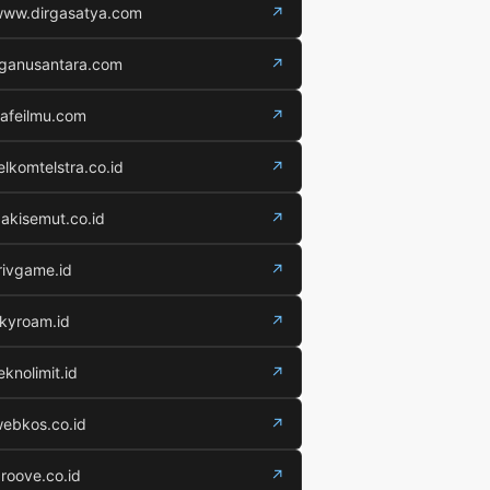
ww.dirgasatya.com
↗
iganusantara.com
↗
afeilmu.com
↗
elkomtelstra.co.id
↗
akisemut.co.id
↗
rivgame.id
↗
kyroam.id
↗
eknolimit.id
↗
ebkos.co.id
↗
roove.co.id
↗