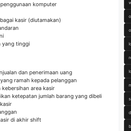
w
r penggunaan komputer
o
bagai kasir (diutamakan)
gandaran
o
ni
 yang tinggi
l
r
l
enjualan dan penerimaan uang
 yang ramah kepada pelanggan
m
kebersihan area kasir
kan ketepatan jumlah barang yang dibeli
s
kasir
langgan
d
ir di akhir shift
b