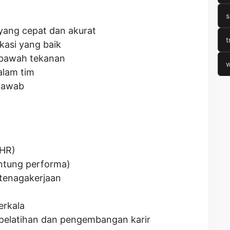
s
ang cepat dan akurat
t
asi yang baik
 bawah tekanan
w
lam tim
 jawab
THR)
ntung performa)
tenagakerjaan
erkala
pelatihan dan pengembangan karir