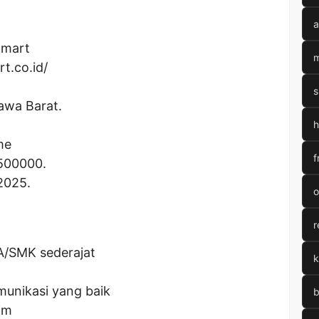
a
amart
m
rt.co.id/
s
awa Barat.
h
me
f
500000
.
2025.
o
r
A/SMK sederajat
k
unikasi yang baik
b
im