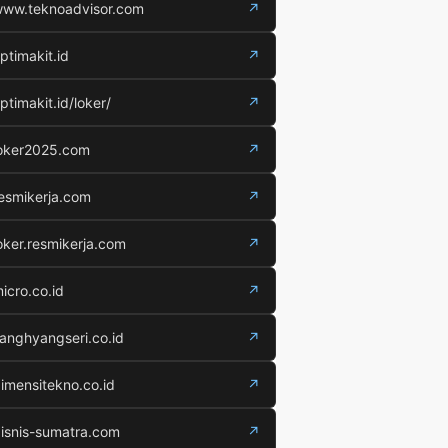
ww.teknoadvisor.com
↗
ptimakit.id
↗
ptimakit.id/loker/
↗
oker2025.com
↗
esmikerja.com
↗
oker.resmikerja.com
↗
icro.co.id
↗
anghyangseri.co.id
↗
imensitekno.co.id
↗
isnis-sumatra.com
↗