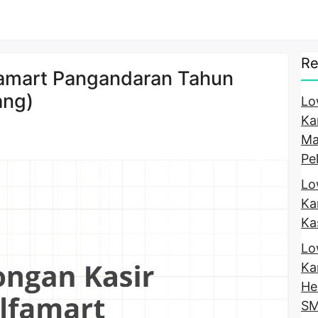
Re
famart Pangandaran Tahun
ang)
Lo
Ka
Ma
Pe
Lo
Ka
Ka
Lo
Ka
He
SM