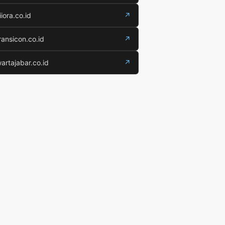
iiora.co.id
↗
ransicon.co.id
↗
artajabar.co.id
↗