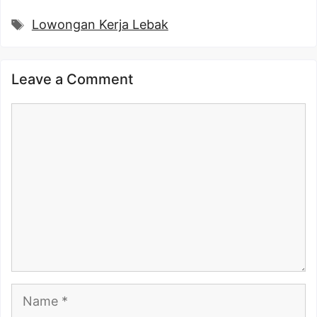
Tags
Lowongan Kerja Lebak
Leave a Comment
Comment
Name