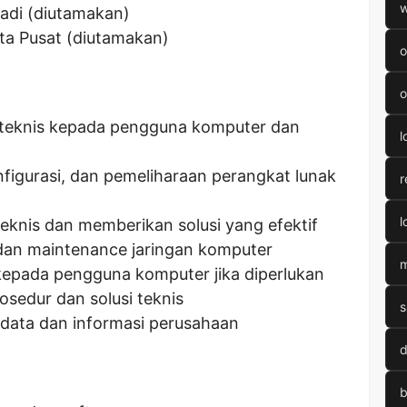
w
badi (diutamakan)
arta Pusat (diutamakan)
o
o
teknis kepada pengguna komputer dan
l
nfigurasi, dan pemeliharaan perangkat lunak
r
l
knis dan memberikan solusi yang efektif
dan maintenance jaringan komputer
m
kepada pengguna komputer jika diperlukan
sedur dan solusi teknis
s
ata dan informasi perusahaan
d
b