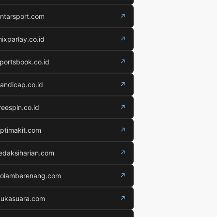
ntarsport.com
↗
ixparlay.co.id
↗
portsbook.co.id
↗
andicap.co.id
↗
reespin.co.id
↗
ptimakit.com
↗
edaksiharian.com
↗
olamberenang.com
↗
ukasuara.com
↗