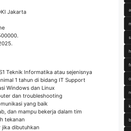
a
DKI Jakarta
m
me
500000
.
s
2025.
h
f
S1 Teknik Informatika atau sejenisnya
o
nimal 1 tahun di bidang IT Support
asi Windows dan Linux
r
uter dan troubleshooting
munikasi yang baik
k
wab, dan mampu bekerja dalam tim
h tekanan
b
 jika dibutuhkan