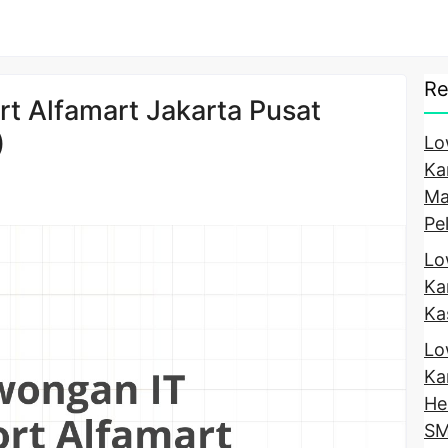
Re
t Alfamart Jakarta Pusat
)
Lo
Ka
Ma
Pe
Lo
Ka
Ka
Lo
Ka
He
SM