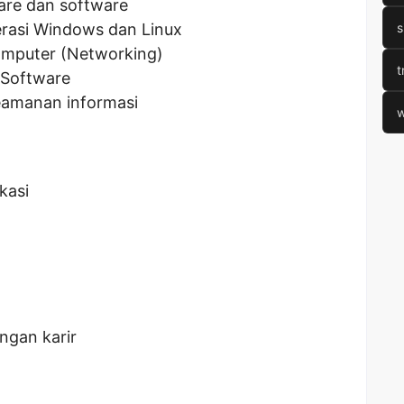
are dan software
rasi Windows dan Linux
s
omputer (Networking)
t
 Software
amanan informasi
w
kasi
gan karir