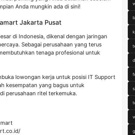
w
mpian Anda mungkin ada di sini!
l
amart Jakarta Pusat
k
rbesar di Indonesia, dikenal dengan jaringan
percaya. Sebagai perusahaan yang terus
t
 membutuhkan tenaga profesional untuk
d
f
mbuka lowongan kerja untuk posisi IT Support
alah kesempatan yang bagus untuk
s
i perusahaan ritel terkemuka.
t
w
amart
rt.co.id/
g