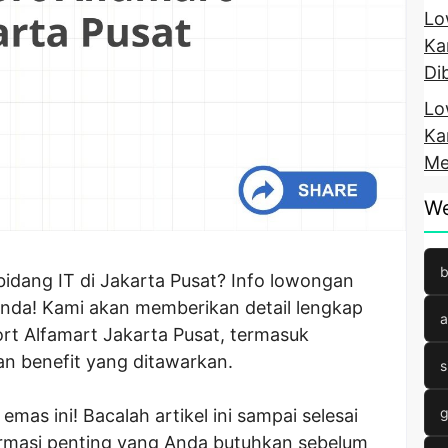
Lo
Ka
Di
Lo
Ka
Me
We
b
bidang IT di Jakarta Pusat? Info lowongan
 Anda! Kami akan memberikan detail lengkap
a
t Alfamart Jakarta Pusat, termasuk
dan benefit yang ditawarkan.
s
g
as ini! Bacalah artikel ini sampai selesai
rmasi penting yang Anda butuhkan sebelum