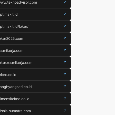
ww.teknoadvisor.com
↗
ptimakit.id
↗
ptimakit.id/loker/
↗
oker2025.com
↗
esmikerja.com
↗
oker.resmikerja.com
↗
icro.co.id
↗
anghyangseri.co.id
↗
imensitekno.co.id
↗
isnis-sumatra.com
↗