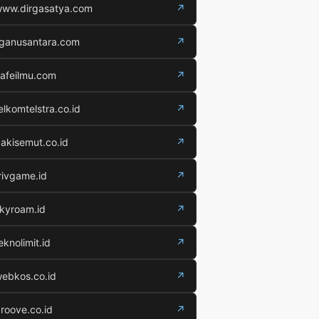
ww.dirgasatya.com
↗
iganusantara.com
↗
afeilmu.com
↗
elkomtelstra.co.id
↗
akisemut.co.id
↗
rivgame.id
↗
kyroam.id
↗
eknolimit.id
↗
ebkos.co.id
↗
roove.co.id
↗