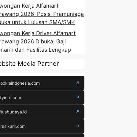
wongan Kerja Alfamart
rawang 2026: Posisi Pramuniaga
buka untuk Lulusan SMA/SMK
wongan Kerja Driver Alfamart
rawang 2026 Dibuka, Gaji
narik dan Fasilitas Lengkap
bsite Media Partner
ookieindonesia.com
↗
fyinfo.com
↗
itusbudaya.id
↗
resikarir.com
↗