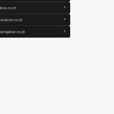
iiora.co.id
↗
ransicon.co.id
↗
artajabar.co.id
↗