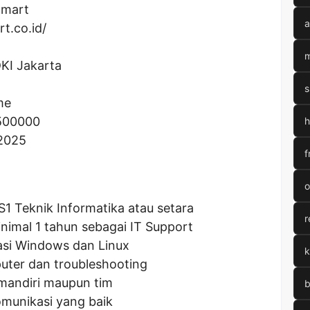
amart
a
rt.co.id/
m
DKI Jakarta
s
me
500000
h
 2025
f
o
S1 Teknik Informatika atau setara
r
nimal 1 tahun sebagai IT Support
asi Windows dan Linux
k
uter dan troubleshooting
mandiri maupun tim
b
munikasi yang baik