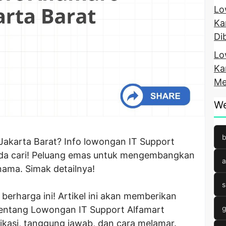
Lo
Ka
Di
Lo
Ka
Me
We
b
i Jakarta Barat? Info lowongan IT Support
nda cari! Peluang emas untuk mengembangkan
a
rnama. Simak detailnya!
s
erharga ini! Artikel ini akan memberikan
g
 tentang Lowongan IT Support Alfamart
fikasi, tanggung jawab, dan cara melamar.