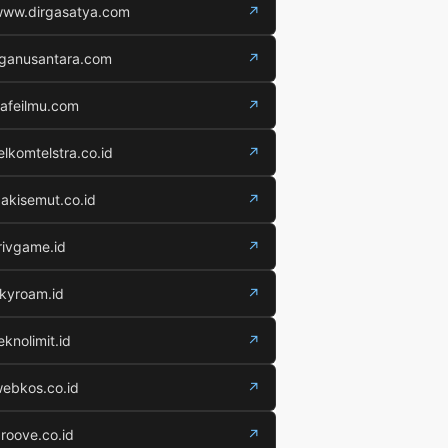
ww.dirgasatya.com
↗
iganusantara.com
↗
afeilmu.com
↗
elkomtelstra.co.id
↗
akisemut.co.id
↗
rivgame.id
↗
kyroam.id
↗
eknolimit.id
↗
ebkos.co.id
↗
roove.co.id
↗