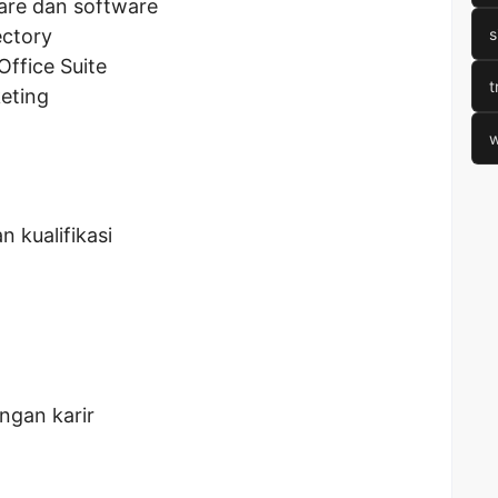
are dan software
ectory
s
ffice Suite
t
eting
w
n kualifikasi
gan karir