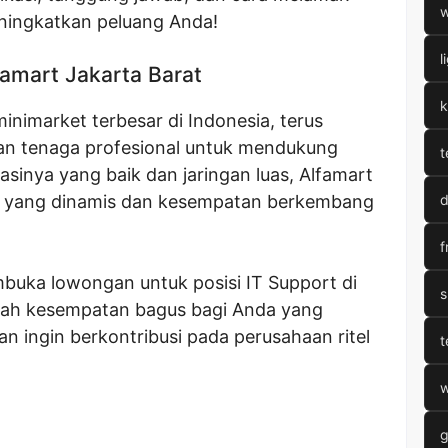
w
ningkatkan peluang Anda!
l
amart Jakarta Barat
k
minimarket terbesar di Indonesia, terus
 tenaga profesional untuk mendukung
t
sinya yang baik dan jaringan luas, Alfamart
a yang dinamis dan kesempatan berkembang
d
f
mbuka lowongan untuk posisi IT Support di
s
dalah kesempatan bagus bagi Anda yang
n ingin berkontribusi pada perusahaan ritel
t
w
g