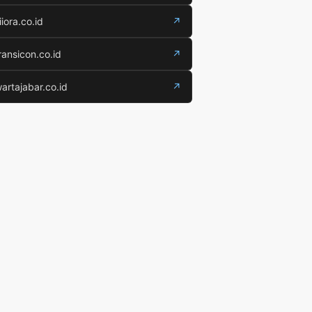
iiora.co.id
↗
ransicon.co.id
↗
artajabar.co.id
↗