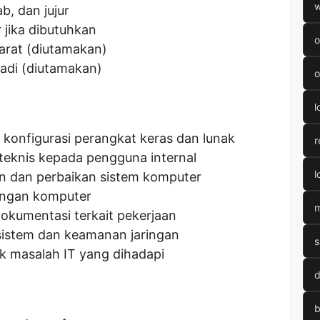
w
b, dan jujur
 jika dibutuhkan
o
Barat (diutamakan)
badi (diutamakan)
o
l
 konfigurasi perangkat keras dan lunak
r
eknis kepada pengguna internal
l
n dan perbaikan sistem komputer
ingan komputer
m
okumentasi terkait pekerjaan
sistem dan keamanan jaringan
s
k masalah IT yang dihadapi
d
b