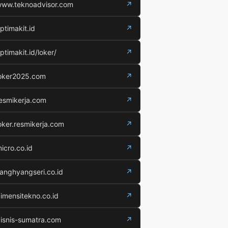
ww.teknoadvisor.com
↗
ptimakit.id
↗
ptimakit.id/loker/
↗
oker2025.com
↗
esmikerja.com
↗
oker.resmikerja.com
↗
icro.co.id
↗
anghyangseri.co.id
↗
imensitekno.co.id
↗
isnis-sumatra.com
↗