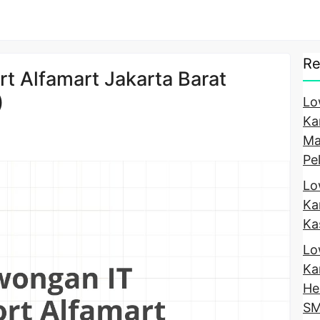
Re
t Alfamart Jakarta Barat
)
Lo
Ka
Ma
Pe
Lo
Ka
Ka
Lo
Ka
He
SM