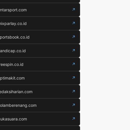
ntarsport.com
↗
ixparlay.co.id
↗
portsbook.co.id
↗
andicap.co.id
↗
reespin.co.id
↗
ptimakit.com
↗
edaksiharian.com
↗
olamberenang.com
↗
ukasuara.com
↗