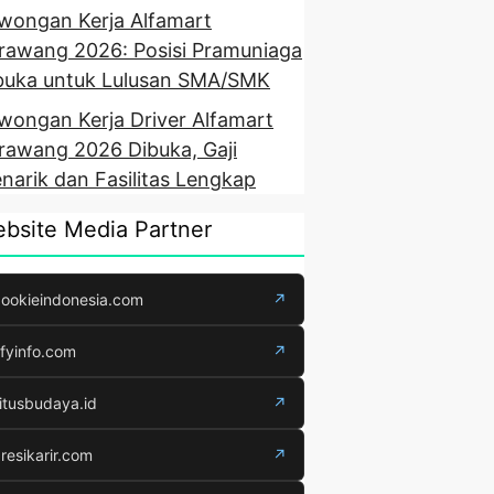
wongan Kerja Alfamart
rawang 2026: Posisi Pramuniaga
buka untuk Lulusan SMA/SMK
wongan Kerja Driver Alfamart
rawang 2026 Dibuka, Gaji
narik dan Fasilitas Lengkap
bsite Media Partner
ookieindonesia.com
↗
fyinfo.com
↗
itusbudaya.id
↗
resikarir.com
↗