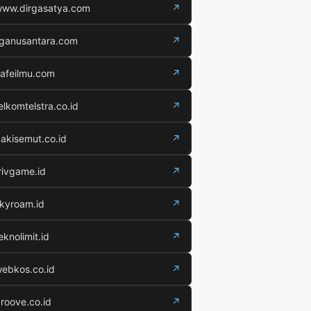
ww.dirgasatya.com
↗
iganusantara.com
↗
afeilmu.com
↗
elkomtelstra.co.id
↗
akisemut.co.id
↗
rivgame.id
↗
kyroam.id
↗
eknolimit.id
↗
ebkos.co.id
↗
roove.co.id
↗