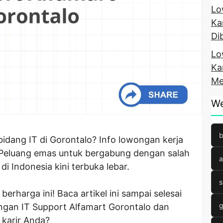
Lo
Ka
Di
Lo
Ka
Me
We
b
idang IT di Gorontalo? Info lowongan kerja
 Peluang emas untuk bergabung dengan salah
a
di Indonesia kini terbuka lebar.
s
rharga ini! Baca artikel ini sampai selesai
g
ngan IT Support Alfamart Gorontalo dan
 karir Anda?