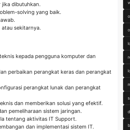
w
 jika dibutuhkan.
oblem-solving yang baik.
o
jawab.
 atau sekitarnya.
o
l
teknis kepada pengguna komputer dan
r
l
an perbaikan perangkat keras dan perangkat
m
figurasi perangkat lunak dan perangkat
s
nis dan memberikan solusi yang efektif.
an pemeliharaan sistem jaringan.
d
a tentang aktivitas IT Support.
b
bangan dan implementasi sistem IT.