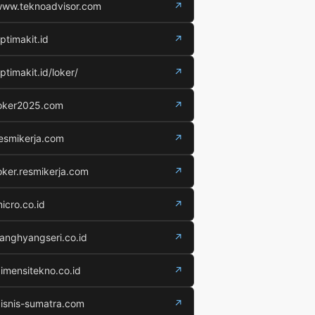
ww.teknoadvisor.com
↗
ptimakit.id
↗
ptimakit.id/loker/
↗
oker2025.com
↗
esmikerja.com
↗
oker.resmikerja.com
↗
icro.co.id
↗
anghyangseri.co.id
↗
imensitekno.co.id
↗
isnis-sumatra.com
↗