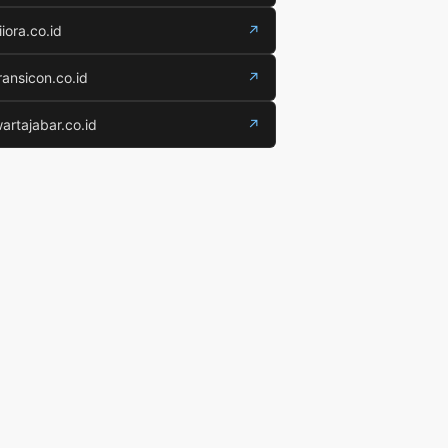
iiora.co.id
↗
ransicon.co.id
↗
artajabar.co.id
↗