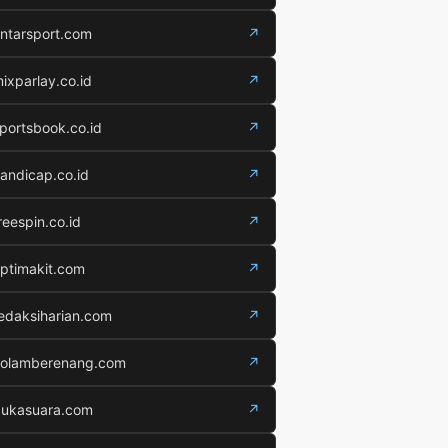
ntarsport.com
↗
ixparlay.co.id
↗
portsbook.co.id
↗
andicap.co.id
↗
reespin.co.id
↗
ptimakit.com
↗
edaksiharian.com
↗
olamberenang.com
↗
ukasuara.com
↗