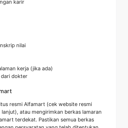
gan karir
skrip nilai
laman kerja (jika ada)
dari dokter
amart
tus resmi Alfamart (cek website resmi
h lanjut), atau mengirimkan berkas lamaran
famart terdekat. Pastikan semua berkas
engan persyaratan yang telah ditentukan.