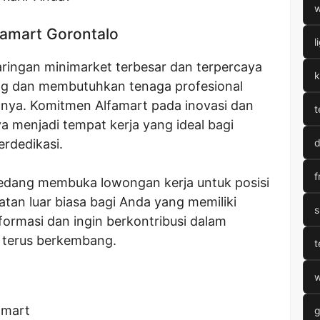
w
amart Gorontalo
l
jaringan minimarket terbesar dan terpercaya
k
ang dan membutuhkan tenaga profesional
nya. Komitmen Alfamart pada inovasi dan
t
 menjadi tempat kerja yang ideal bagi
erdedikasi.
d
f
 sedang membuka lowongan kerja untuk posisi
atan luar biasa bagi Anda yang memiliki
s
nformasi dan ingin berkontribusi dalam
 terus berkembang.
t
w
amart
g