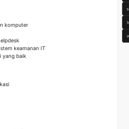
s
t
an komputer
w
elpdesk
istem keamanan IT
 yang baik
kasi