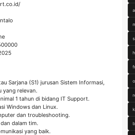
rt.co.id/
a
ntalo
m
me
s
500000
 2025
h
f
o
au Sarjana (S1) jurusan Sistem Informasi,
u yang relevan.
r
imal 1 tahun di bidang IT Support.
asi Windows dan Linux.
k
puter dan troubleshooting.
dan dalam tim.
b
munikasi yang baik.