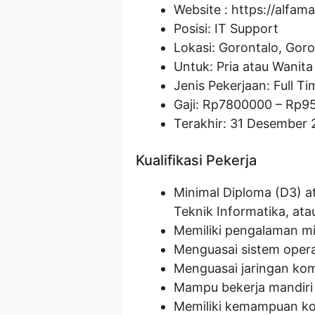
Website :
https://alfama
Posisi: IT Support
Lokasi: Gorontalo, Goro
Untuk: Pria atau Wanita
Jenis Pekerjaan: Full Ti
Gaji: Rp
7800000
– Rp
9
Terakhir: 31 Desember
Kualifikasi Pekerja
Minimal Diploma (D3) at
Teknik Informatika, ata
Memiliki pengalaman min
Menguasai sistem oper
Menguasai jaringan kom
Mampu bekerja mandiri 
Memiliki kemampuan ko