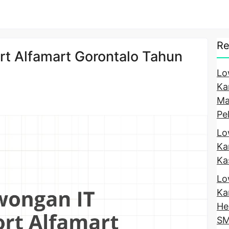
Re
t Alfamart Gorontalo Tahun
Lo
Ka
Ma
Pe
Lo
Ka
Ka
Lo
Ka
He
SM