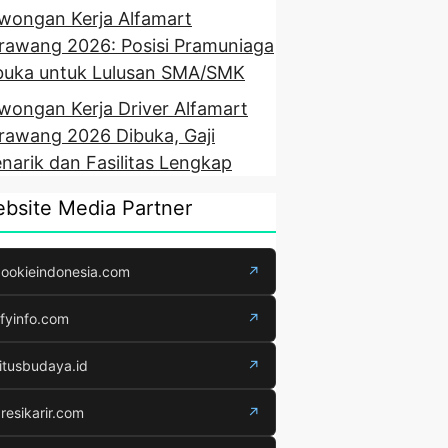
wongan Kerja Alfamart
rawang 2026: Posisi Pramuniaga
buka untuk Lulusan SMA/SMK
wongan Kerja Driver Alfamart
rawang 2026 Dibuka, Gaji
narik dan Fasilitas Lengkap
bsite Media Partner
ookieindonesia.com
↗
fyinfo.com
↗
itusbudaya.id
↗
resikarir.com
↗