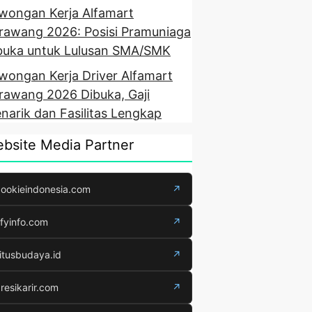
wongan Kerja Alfamart
rawang 2026: Posisi Pramuniaga
buka untuk Lulusan SMA/SMK
wongan Kerja Driver Alfamart
rawang 2026 Dibuka, Gaji
narik dan Fasilitas Lengkap
bsite Media Partner
ookieindonesia.com
↗
fyinfo.com
↗
itusbudaya.id
↗
resikarir.com
↗