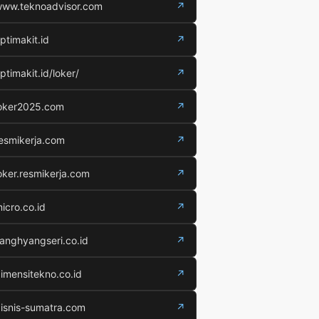
ww.teknoadvisor.com
↗
ptimakit.id
↗
ptimakit.id/loker/
↗
oker2025.com
↗
esmikerja.com
↗
oker.resmikerja.com
↗
icro.co.id
↗
anghyangseri.co.id
↗
imensitekno.co.id
↗
isnis-sumatra.com
↗