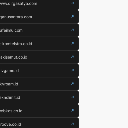
ww.dirgasatya.com
↗
iganusantara.com
↗
afeilmu.com
↗
elkomtelstra.co.id
↗
akisemut.co.id
↗
rivgame.id
↗
kyroam.id
↗
eknolimit.id
↗
ebkos.co.id
↗
roove.co.id
↗