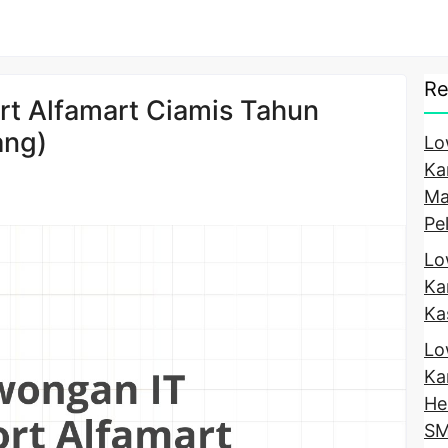
Re
t Alfamart Ciamis Tahun
ang)
Lo
Ka
Ma
Pe
Lo
Ka
Ka
Lo
Ka
He
SM