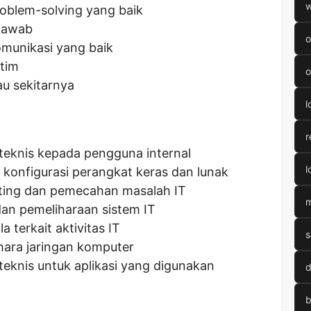
w
oblem-solving yang baik
 jawab
o
munikasi yang baik
 tim
o
au sekitarnya
l
r
eknis kepada pengguna internal
l
 konfigurasi perangkat keras dan lunak
ting dan pemecahan masalah IT
m
an pemeliharaan sistem IT
 terkait aktivitas IT
s
ara jaringan komputer
knis untuk aplikasi yang digunakan
d
b