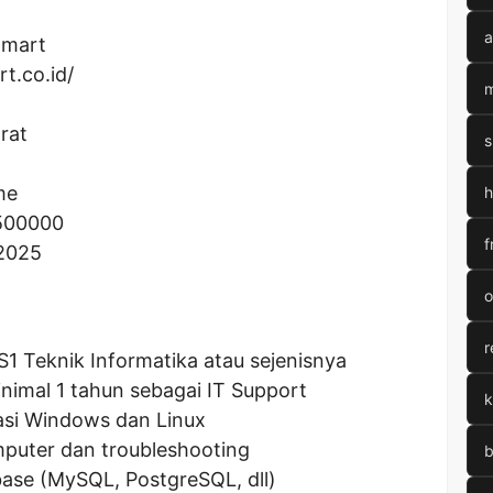
a
amart
rt.co.id/
m
rat
s
me
h
500000
f
 2025
o
r
S1 Teknik Informatika atau sejenisnya
nimal 1 tahun sebagai IT Support
k
asi Windows dan Linux
puter dan troubleshooting
b
ase (MySQL, PostgreSQL, dll)