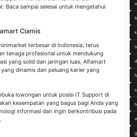
w
ar. Baca sampai selesai untuk mengetahui
l
amart Ciamis
k
minimarket terbesar di Indonesia, terus
t
 tenaga profesional untuk mendukung
si yang solid dan jaringan luas, Alfamart
d
yang dinamis dan peluang karier yang
f
s
mbuka lowongan untuk posisi IT Support di
upakan kesempatan yang bagus bagi Anda yang
t
nologi informasi dan ingin berkontribusi pada
w
.
g