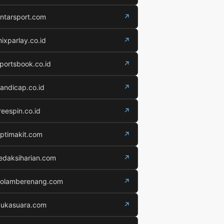
ntarsport.com
↗
ixparlay.co.id
↗
portsbook.co.id
↗
andicap.co.id
↗
reespin.co.id
↗
ptimakit.com
↗
edaksiharian.com
↗
olamberenang.com
↗
ukasuara.com
↗