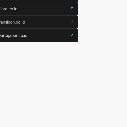
iiora.co.id
↗
ransicon.co.id
↗
artajabar.co.id
↗