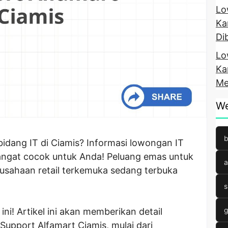
Lo
Ka
Di
Lo
Ka
Me
We
b
bidang IT di Ciamis? Informasi lowongan IT
sangat cocok untuk Anda! Peluang emas untuk
a
usahaan retail terkemuka sedang terbuka
s
g
i! Artikel ini akan memberikan detail
Support Alfamart Ciamis, mulai dari