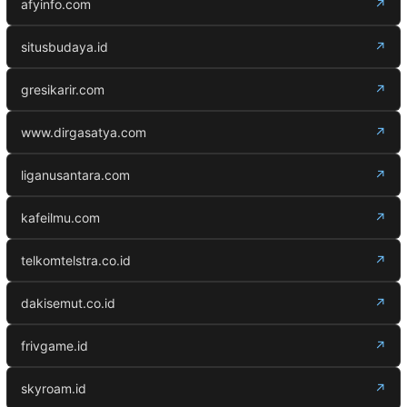
afyinfo.com
↗
situsbudaya.id
↗
gresikarir.com
↗
www.dirgasatya.com
↗
liganusantara.com
↗
kafeilmu.com
↗
telkomtelstra.co.id
↗
dakisemut.co.id
↗
frivgame.id
↗
skyroam.id
↗