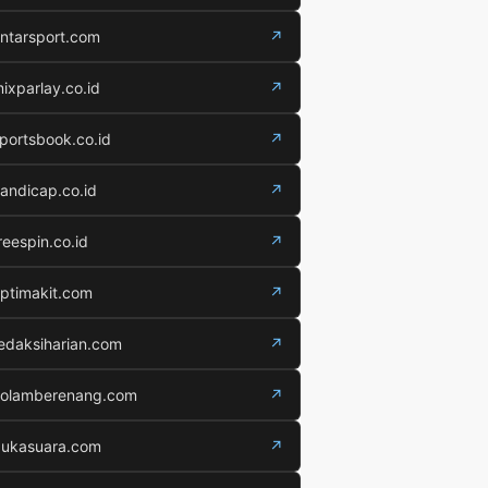
ntarsport.com
↗
ixparlay.co.id
↗
portsbook.co.id
↗
andicap.co.id
↗
reespin.co.id
↗
ptimakit.com
↗
edaksiharian.com
↗
olamberenang.com
↗
ukasuara.com
↗