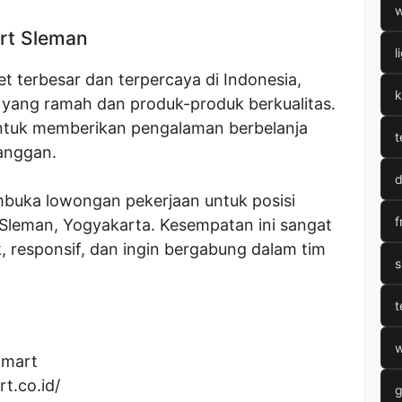
w
rt Sleman
l
et terbesar dan terpercaya di Indonesia,
k
 yang ramah dan produk-produk berkualitas.
ntuk memberikan pengalaman berbelanja
t
anggan.
d
mbuka lowongan pekerjaan untuk posisi
f
 Sleman, Yogyakarta. Kesempatan ini sangat
, responsif, dan ingin bergabung dalam tim
s
t
w
amart
rt.co.id/
g