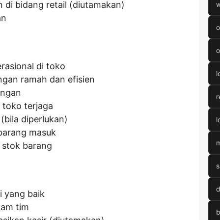
i bidang retail (diutamakan)
w
an
o
o
rasional di toko
l
ngan ramah dan efisien
angan
r
toko terjaga
bila diperlukan)
l
barang masuk
m
 stok barang
s
d
 yang baik
lam tim
b