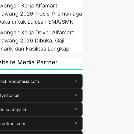
wongan Kerja Alfamart
rawang 2026: Posisi Pramuniaga
buka untuk Lulusan SMA/SMK
wongan Kerja Driver Alfamart
rawang 2026 Dibuka, Gaji
narik dan Fasilitas Lengkap
bsite Media Partner
ookieindonesia.com
↗
fyinfo.com
↗
itusbudaya.id
↗
resikarir.com
↗