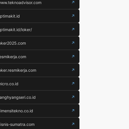
ww.teknoadvisor.com
↗
ptimakit.id
↗
ptimakit.id/loker/
↗
oker2025.com
↗
esmikerja.com
↗
oker.resmikerja.com
↗
icro.co.id
↗
anghyangseri.co.id
↗
imensitekno.co.id
↗
isnis-sumatra.com
↗