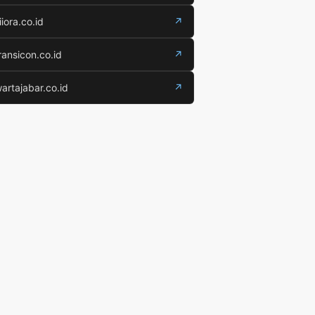
iiora.co.id
↗
ransicon.co.id
↗
artajabar.co.id
↗