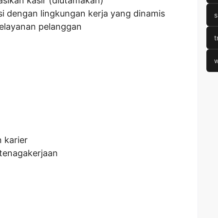
ikan kasir (diutamakan)
 dengan lingkungan kerja yang dinamis
s
pelayanan pelanggan
t
w
karier
tenagakerjaan