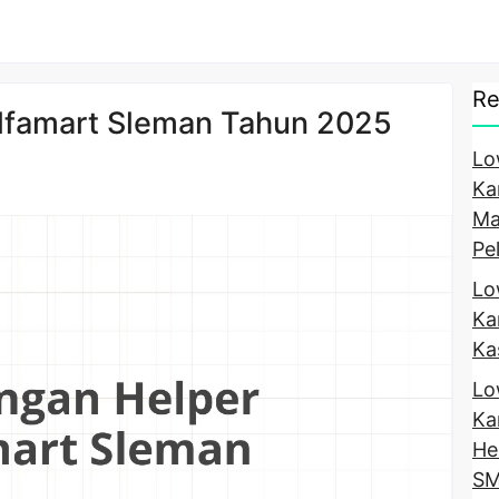
Re
lfamart Sleman Tahun 2025
Lo
Ka
Ma
Pe
Lo
Ka
Ka
Lo
Ka
He
SM