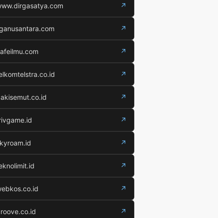
ww.dirgasatya.com
↗
iganusantara.com
↗
afeilmu.com
↗
elkomtelstra.co.id
↗
akisemut.co.id
↗
rivgame.id
↗
kyroam.id
↗
eknolimit.id
↗
ebkos.co.id
↗
roove.co.id
↗