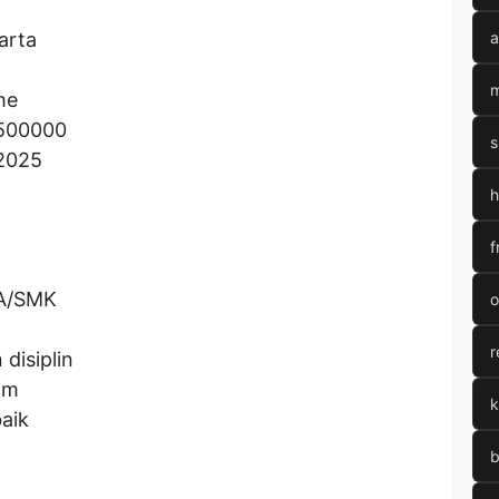
arta
a
m
me
500000
s
 2025
h
f
MA/SMK
o
r
disiplin
im
k
aik
b