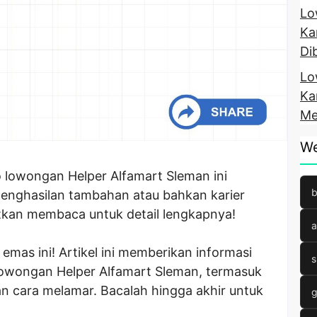
Lo
Ka
Di
Lo
Ka
Me
We
o lowongan Helper Alfamart Sleman ini
b
enghasilan tambahan atau bahkan karier
tkan membaca untuk detail lengkapnya!
a
mas ini! Artikel ini memberikan informasi
s
Lowongan Helper Alfamart Sleman, termasuk
 dan cara melamar. Bacalah hingga akhir untuk
g
!