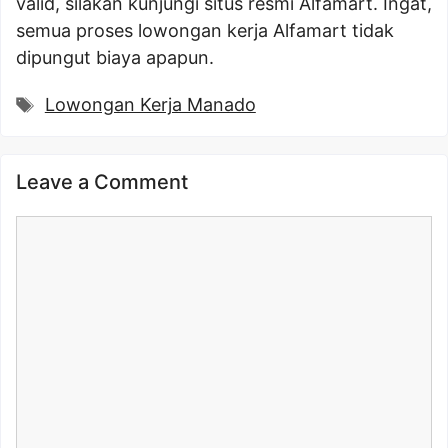
valid, silakan kunjungi situs resmi Alfamart. Ingat,
semua proses lowongan kerja Alfamart tidak
dipungut biaya apapun.
Tags
Lowongan Kerja Manado
Leave a Comment
Comment