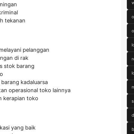
w
uningan
kriminal
o
h tekanan
o
l
melayani pelanggan
ngan di rak
r
s stok barang
l
ko
barang kadaluarsa
m
n operasional toko lainnya
n kerapian toko
s
d
asi yang baik
b