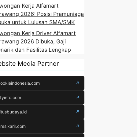
wongan Kerja Alfamart
rawang 2026: Posisi Pramuniaga
buka untuk Lulusan SMA/SMK
wongan Kerja Driver Alfamart
rawang 2026 Dibuka, Gaji
narik dan Fasilitas Lengkap
bsite Media Partner
ookieindonesia.com
↗
fyinfo.com
↗
itusbudaya.id
↗
resikarir.com
↗