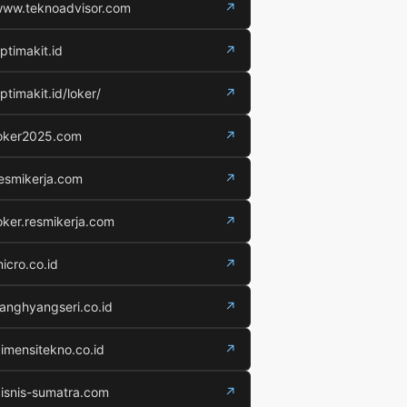
ww.teknoadvisor.com
↗
ptimakit.id
↗
ptimakit.id/loker/
↗
oker2025.com
↗
esmikerja.com
↗
oker.resmikerja.com
↗
icro.co.id
↗
anghyangseri.co.id
↗
imensitekno.co.id
↗
isnis-sumatra.com
↗