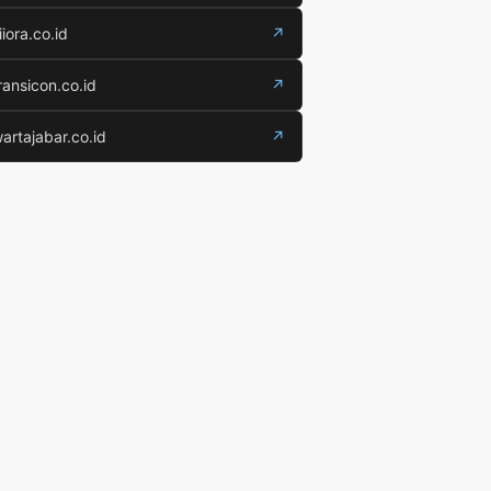
iiora.co.id
↗
ransicon.co.id
↗
artajabar.co.id
↗