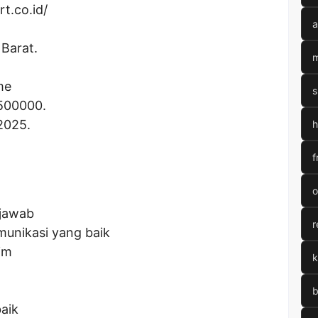
rt.co.id/
a
 Barat.
m
me
s
500000
.
2025.
h
f
o
 jawab
r
unikasi yang baik
im
k
b
aik