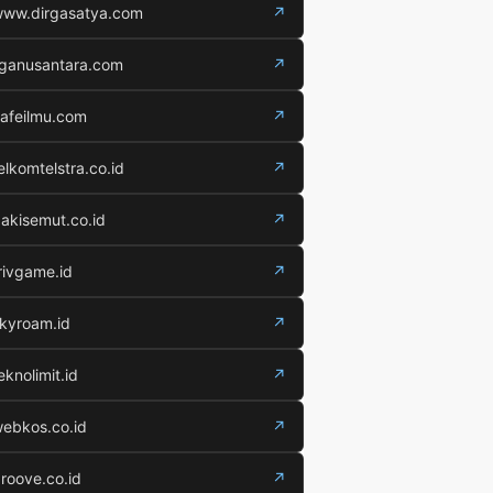
ww.dirgasatya.com
↗
iganusantara.com
↗
afeilmu.com
↗
elkomtelstra.co.id
↗
akisemut.co.id
↗
rivgame.id
↗
kyroam.id
↗
eknolimit.id
↗
ebkos.co.id
↗
roove.co.id
↗