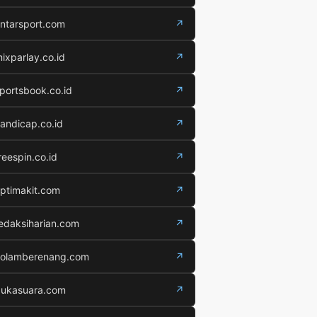
ntarsport.com
↗
ixparlay.co.id
↗
portsbook.co.id
↗
andicap.co.id
↗
reespin.co.id
↗
ptimakit.com
↗
edaksiharian.com
↗
olamberenang.com
↗
ukasuara.com
↗