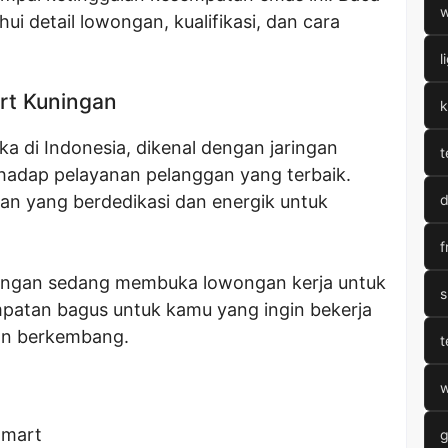
w
i detail lowongan, kualifikasi, dan cara
l
rt Kuningan
k
a di Indonesia, dikenal dengan jaringan
t
hadap pelayanan pelanggan yang terbaik.
an yang berdedikasi dan energik untuk
d
f
uningan sedang membuka lowongan kerja untuk
s
empatan bagus untuk kamu yang ingin bekerja
dan berkembang.
t
w
amart
g