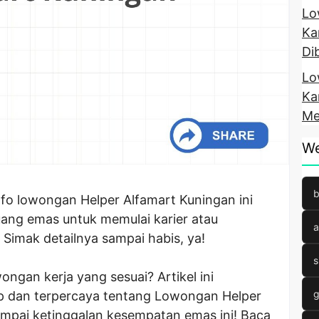
Lo
Ka
Di
Lo
Ka
Me
We
b
nfo lowongan Helper Alfamart Kuningan ini
ang emas untuk memulai karier atau
a
imak detailnya sampai habis, ya!
s
ngan kerja yang sesuai? Artikel ini
g
p dan terpercaya tentang Lowongan Helper
mpai ketinggalan kesempatan emas ini! Baca