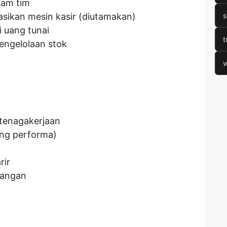
lam tim
kan mesin kasir (diutamakan)
s
uang tunai
t
engelolaan stok
w
tenagakerjaan
ung performa)
rir
bangan