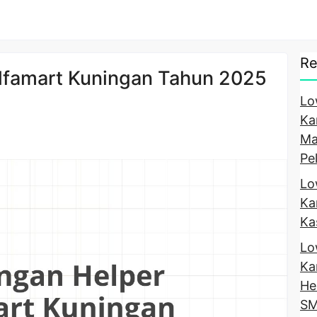
Re
lfamart Kuningan Tahun 2025
Lo
Ka
Ma
Pe
Lo
Ka
Ka
Lo
Ka
He
SM