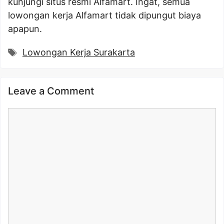
kunjungi situs resmi Alfamart. Ingat, semua
lowongan kerja Alfamart tidak dipungut biaya
apapun.
Tags
Lowongan Kerja Surakarta
Leave a Comment
Comment