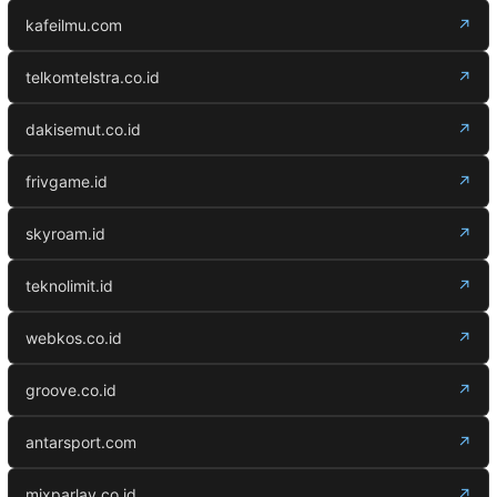
kafeilmu.com
↗
telkomtelstra.co.id
↗
dakisemut.co.id
↗
frivgame.id
↗
skyroam.id
↗
teknolimit.id
↗
webkos.co.id
↗
groove.co.id
↗
antarsport.com
↗
mixparlay.co.id
↗