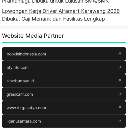
Pramuniaga Dibuka untuk Lulusan SMA/SMK
Lowongan Kerja Driver Alfamart Karawang 2026
Dibuka, Gaji Menarik dan Fasilitas Lengkap
Website Media Partner
bookieindonesia.com
↗
afyinfo.com
↗
situsbudaya.id
↗
gresikarir.com
↗
www.dirgasatya.com
↗
liganusantara.com
↗