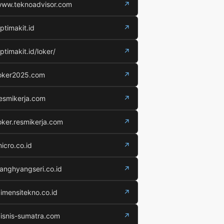
ww.teknoadvisor.com
↗
ptimakit.id
↗
ptimakit.id/loker/
↗
oker2025.com
↗
esmikerja.com
↗
oker.resmikerja.com
↗
icro.co.id
↗
anghyangseri.co.id
↗
imensitekno.co.id
↗
isnis-sumatra.com
↗