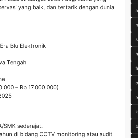
servasi yang baik, dan tertarik dengan dunia
a
m
s
 Era Blu Elektronik
h
awa Tengah
f
me
o
0.000
– Rp
17.000.000
)
 2025
r
k
A/SMK sederajat.
b
ahun di bidang CCTV monitoring atau audit