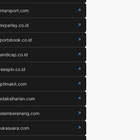
ntarsport.com
↗
ixparlay.co.id
↗
portsbook.co.id
↗
andicap.co.id
↗
reespin.co.id
↗
ptimakit.com
↗
edaksiharian.com
↗
olamberenang.com
↗
ukasuara.com
↗