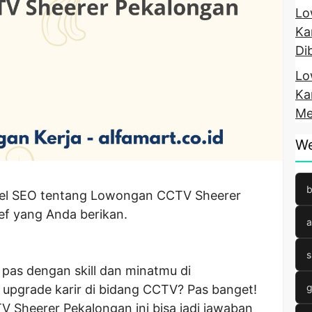
Lo
Ka
Di
Lo
Ka
Me
We
b
tikel SEO tentang Lowongan CCTV Sheerer
ef yang Anda berikan.
a
s
 pas dengan skill dan minatmu di
g
 upgrade karir di bidang CCTV? Pas banget!
V Sheerer Pekalongan ini bisa jadi jawaban