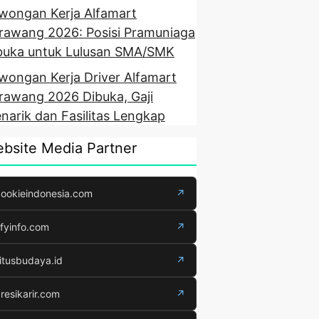
wongan Kerja Alfamart
rawang 2026: Posisi Pramuniaga
buka untuk Lulusan SMA/SMK
wongan Kerja Driver Alfamart
rawang 2026 Dibuka, Gaji
narik dan Fasilitas Lengkap
bsite Media Partner
ookieindonesia.com
↗
fyinfo.com
↗
itusbudaya.id
↗
resikarir.com
↗