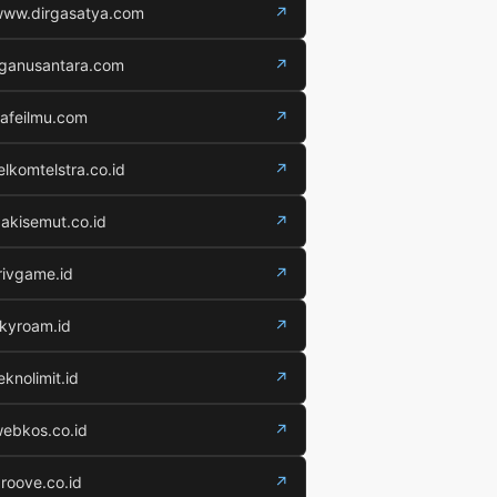
ww.dirgasatya.com
↗
iganusantara.com
↗
afeilmu.com
↗
elkomtelstra.co.id
↗
akisemut.co.id
↗
rivgame.id
↗
kyroam.id
↗
eknolimit.id
↗
ebkos.co.id
↗
roove.co.id
↗