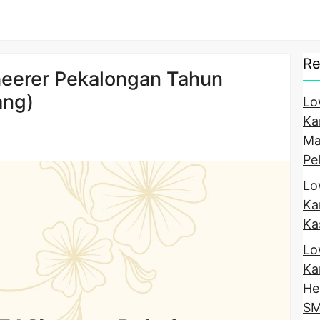
Re
erer Pekalongan Tahun
ang)
Lo
Ka
Ma
Pe
Lo
Ka
Ka
Lo
Ka
He
SM