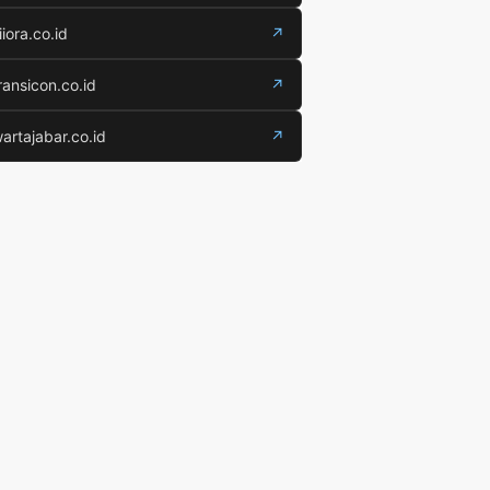
iiora.co.id
↗
ransicon.co.id
↗
artajabar.co.id
↗