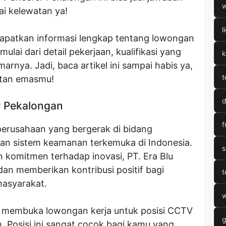
w
i kelewatan ya!
l
ndapatkan informasi lengkap tentang lowongan
lai dari detail pekerjaan, kualifikasi yang
k
rnya. Jadi, baca artikel ini sampai habis ya,
t
atan emasmu!
d
 Pekalongan
f
 perusahaan yang bergerak di bidang
 dan sistem keamanan terkemuka di Indonesia.
s
n komitmen terhadap inovasi, PT. Era Blu
an memberikan kontribusi positif bagi
t
asyarakat.
w
nik membuka lowongan kerja untuk posisi CCTV
g
. Posisi ini sangat cocok bagi kamu yang