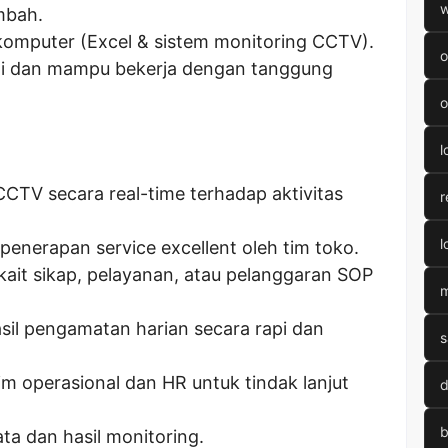
w
ambah.
mputer (Excel & sistem monitoring CCTV).
o
nggi dan mampu bekerja dengan tanggung
o
l
CTV secara real-time terhadap aktivitas
r
l
penerapan service excellent oleh tim toko.
ait sikap, pelayanan, atau pelanggaran SOP
m
il pengamatan harian secara rapi dan
s
m operasional dan HR untuk tindak lanjut
d
b
ta dan hasil monitoring.