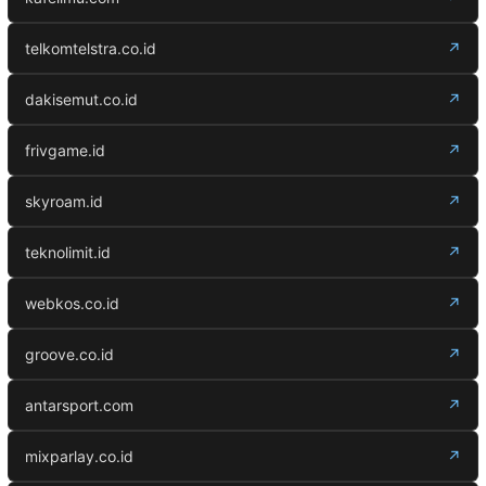
telkomtelstra.co.id
↗
dakisemut.co.id
↗
frivgame.id
↗
skyroam.id
↗
teknolimit.id
↗
webkos.co.id
↗
groove.co.id
↗
antarsport.com
↗
mixparlay.co.id
↗