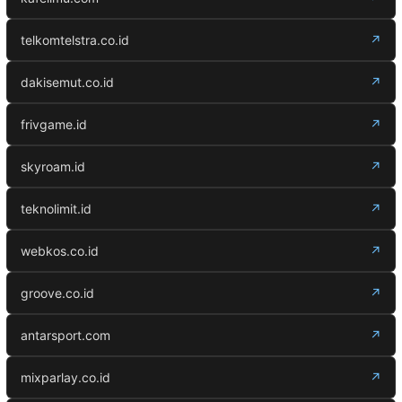
telkomtelstra.co.id
↗
dakisemut.co.id
↗
frivgame.id
↗
skyroam.id
↗
teknolimit.id
↗
webkos.co.id
↗
groove.co.id
↗
antarsport.com
↗
mixparlay.co.id
↗