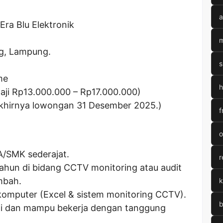
a
 Era Blu Elektronik
m
g, Lampung.
s
me
h
aji Rp
13.000.000
– Rp
17.000.000
)
akhirnya lowongan 31 Desember 2025.)
f
o
A/SMK sederajat.
r
ahun di bidang CCTV monitoring atau audit
ambah.
k
mputer (Excel & sistem monitoring CCTV).
b
nggi dan mampu bekerja dengan tanggung