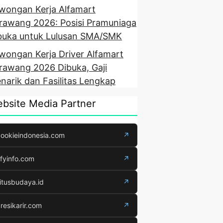
wongan Kerja Alfamart
rawang 2026: Posisi Pramuniaga
buka untuk Lulusan SMA/SMK
wongan Kerja Driver Alfamart
rawang 2026 Dibuka, Gaji
narik dan Fasilitas Lengkap
bsite Media Partner
ookieindonesia.com
↗
fyinfo.com
↗
itusbudaya.id
↗
resikarir.com
↗