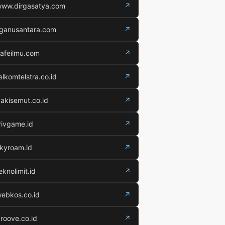
ww.dirgasatya.com
↗
iganusantara.com
↗
afeilmu.com
↗
elkomtelstra.co.id
↗
akisemut.co.id
↗
rivgame.id
↗
kyroam.id
↗
eknolimit.id
↗
ebkos.co.id
↗
roove.co.id
↗