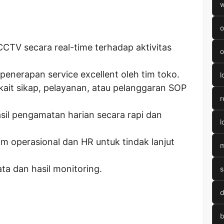
w
o
CTV secara real-time terhadap aktivitas
o
penerapan service excellent oleh tim toko.
l
ait sikap, pelayanan, atau pelanggaran SOP
r
il pengamatan harian secara rapi dan
l
m operasional dan HR untuk tindak lanjut
m
ta dan hasil monitoring.
s
d
b