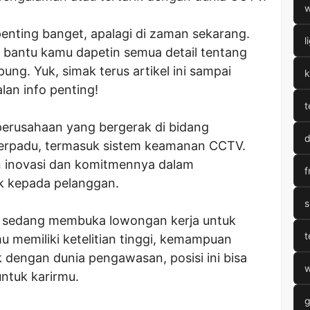
w
penting banget, apalagi di zaman sekarang.
l
at bantu kamu dapetin semua detail tentang
g. Yuk, simak terus artikel ini sampai
k
lan info penting!
t
 perusahaan yang bergerak di bidang
d
 terpadu, termasuk sistem keamanan CCTV.
n inovasi dan komitmennya dalam
f
k kepada pelanggan.
s
nik sedang membuka lowongan kerja untuk
t
u memiliki ketelitian tinggi, kemampuan
ik dengan dunia pengawasan, posisi ini bisa
w
untuk karirmu.
g