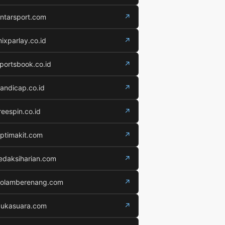
ntarsport.com
↗
ixparlay.co.id
↗
portsbook.co.id
↗
andicap.co.id
↗
reespin.co.id
↗
ptimakit.com
↗
edaksiharian.com
↗
olamberenang.com
↗
ukasuara.com
↗