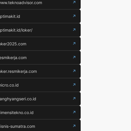
ww.teknoadvisor.com
↗
ptimakit.id
↗
ptimakit.id/loker/
↗
oker2025.com
↗
esmikerja.com
↗
oker.resmikerja.com
↗
icro.co.id
↗
anghyangseri.co.id
↗
imensitekno.co.id
↗
isnis-sumatra.com
↗