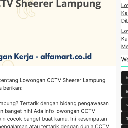
Lo
Ka
Di
Lo
Ka
Me
We
b
SEO tentang Lowongan CCTV Sheerer Lampung
 berikan:
a
Lampung? Tertarik dengan bidang pengawasan
s
n banget nih! Ada info lowongan CCTV
g
n cocok banget buat kamu. Ini kesempatan
engalaman atau tertarik dengan dunia CCTV.