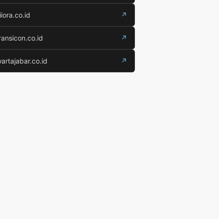
iiora.co.id
↗
ransicon.co.id
↗
artajabar.co.id
↗