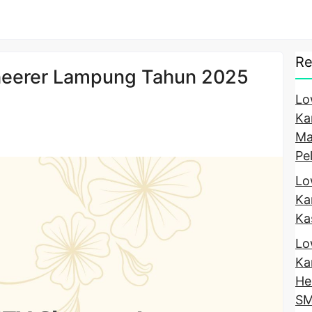
Re
eerer Lampung Tahun 2025
Lo
Ka
Ma
Pe
Lo
Ka
Ka
Lo
Ka
He
SM