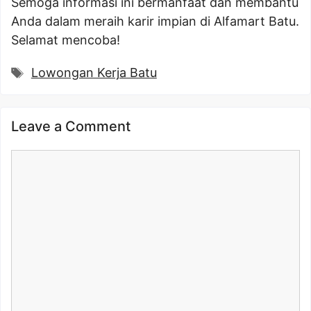
Semoga informasi ini bermanfaat dan membantu
Anda dalam meraih karir impian di Alfamart Batu.
Selamat mencoba!
Tags
Lowongan Kerja Batu
Leave a Comment
Comment