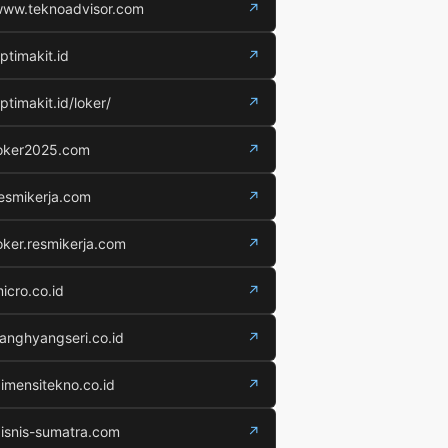
ww.teknoadvisor.com
↗
ptimakit.id
↗
ptimakit.id/loker/
↗
oker2025.com
↗
esmikerja.com
↗
oker.resmikerja.com
↗
icro.co.id
↗
anghyangseri.co.id
↗
imensitekno.co.id
↗
isnis-sumatra.com
↗