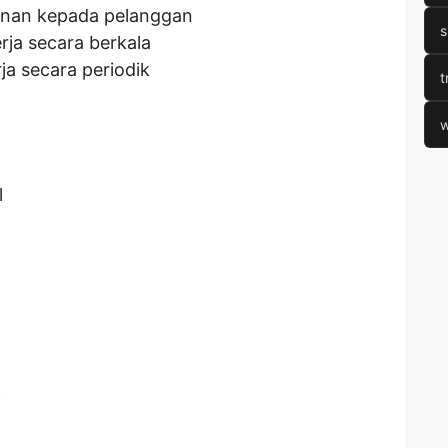
yanan kepada pelanggan
s
rja secara berkala
ja secara periodik
t
w
l
i