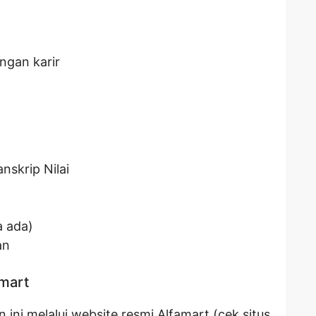
gan karir
nskrip Nilai
a ada)
an
amart
ini melalui website resmi Alfamart (cek situs