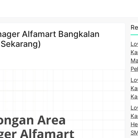
Re
ager Alfamart Bangkalan
 Sekarang)
Lo
Ka
Ma
Pe
Lo
Ka
Ka
Lo
Ka
He
SM