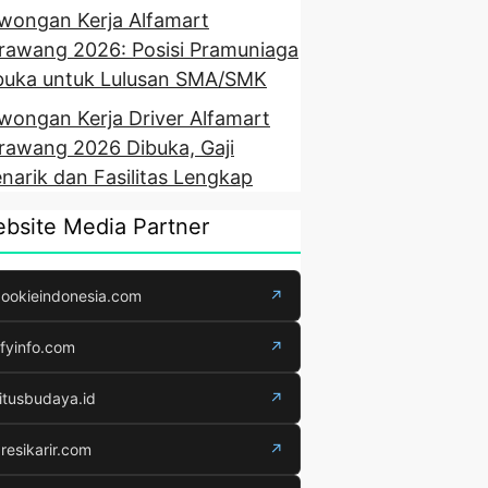
wongan Kerja Alfamart
rawang 2026: Posisi Pramuniaga
buka untuk Lulusan SMA/SMK
wongan Kerja Driver Alfamart
rawang 2026 Dibuka, Gaji
narik dan Fasilitas Lengkap
bsite Media Partner
ookieindonesia.com
↗
fyinfo.com
↗
itusbudaya.id
↗
resikarir.com
↗