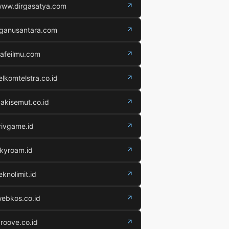
ww.dirgasatya.com
↗
iganusantara.com
↗
afeilmu.com
↗
elkomtelstra.co.id
↗
akisemut.co.id
↗
rivgame.id
↗
kyroam.id
↗
eknolimit.id
↗
ebkos.co.id
↗
roove.co.id
↗