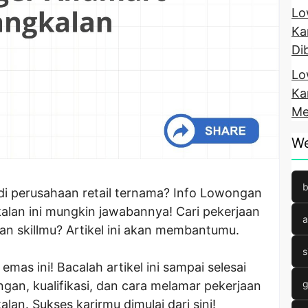
Lo
Ka
Di
Lo
Ka
Me
We
b
i perusahaan retail ternama? Info Lowongan
lan ini mungkin jawabannya! Cari pekerjaan
a
an skillmu? Artikel ini akan membantumu.
s
as ini! Bacalah artikel ini sampai selesai
g
gan, kualifikasi, dan cara melamar pekerjaan
an. Sukses karirmu dimulai dari sini!