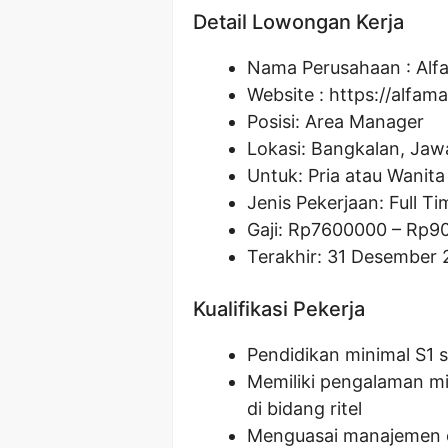
Detail Lowongan Kerja
Nama Perusahaan :
Alf
Website :
https://alfama
Posisi: Area Manager
Lokasi: Bangkalan, Jaw
Untuk: Pria atau Wanita
Jenis Pekerjaan: Full Ti
Gaji: Rp
7600000
– Rp
9
Terakhir: 31 Desember
Kualifikasi Pekerja
Pendidikan minimal S1 
Memiliki pengalaman min
di bidang ritel
Menguasai manajemen op