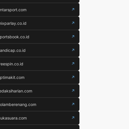
ntarsport.com
↗
ixparlay.co.id
↗
portsbook.co.id
↗
andicap.co.id
↗
reespin.co.id
↗
ptimakit.com
↗
edaksiharian.com
↗
olamberenang.com
↗
ukasuara.com
↗