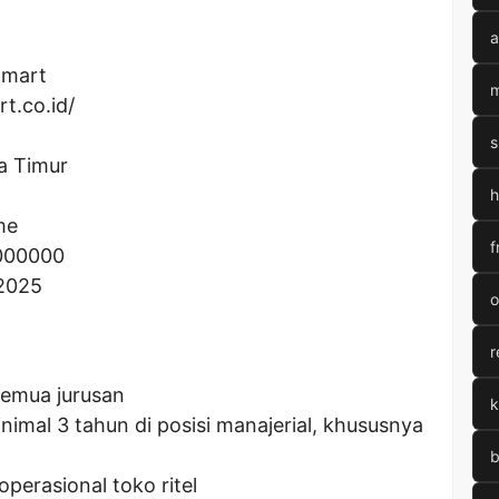
a
amart
m
rt.co.id/
s
a Timur
h
me
f
000000
 2025
o
r
semua jurusan
k
imal 3 tahun di posisi manajerial, khususnya
b
erasional toko ritel