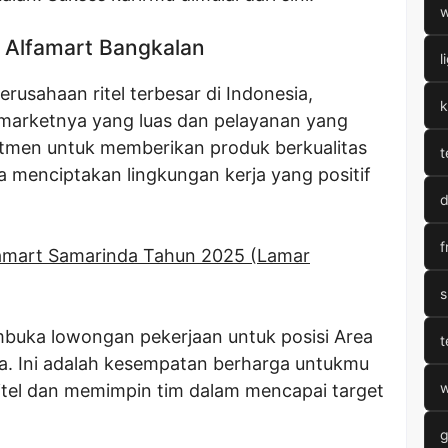
w
Alfamart Bangkalan
l
erusahaan ritel terbesar di Indonesia,
k
imarketnya yang luas dan pelayanan yang
itmen untuk memberikan produk berkualitas
t
a menciptakan lingkungan kerja yang positif
d
f
amart Samarinda Tahun 2025 (Lamar
s
mbuka lowongan pekerjaan untuk posisi Area
t
a. Ini adalah kesempatan berharga untukmu
w
 ritel dan memimpin tim dalam mencapai target
g