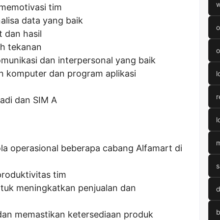
w
emotivasi tim
lisa data yang baik
o
t dan hasil
h tekanan
o
unikasi dan interpersonal yang baik
komputer dan program aplikasi
l
r
badi dan SIM A
l
m
a operasional beberapa cabang Alfamart di
s
roduktivitas tim
ntuk meningkatkan penjualan dan
d
b
dan memastikan ketersediaan produk