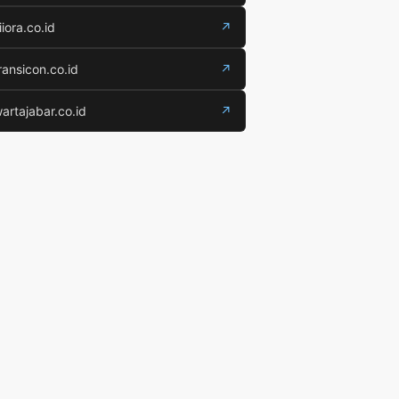
iiora.co.id
↗
ransicon.co.id
↗
artajabar.co.id
↗