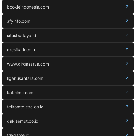
bookieindonesia.com
↗
afyinfo.com
↗
situsbudaya.id
↗
gresikarir.com
↗
www.dirgasatya.com
↗
liganusantara.com
↗
kafeilmu.com
↗
telkomtelstra.co.id
↗
dakisemut.co.id
↗
frivgame.id
↗