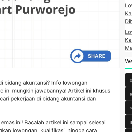
Lo
Ka
Di
Lo
Ka
Me
We
b
di bidang akuntansi? Info lowongan
 ini mungkin jawabannya! Artikel ini khusus
a
ri pekerjaan di bidang akuntansi dan
s
g
as ini! Bacalah artikel ini sampai selesai
kap lowongan, kualifikasi, hingga cara