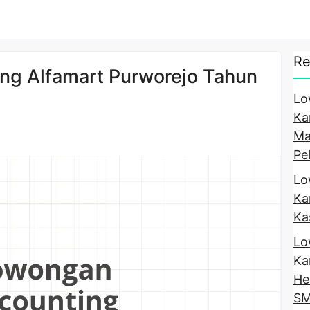
Re
ng Alfamart Purworejo Tahun
Lo
Ka
Ma
Pe
Lo
Ka
Ka
Lo
Ka
He
SM