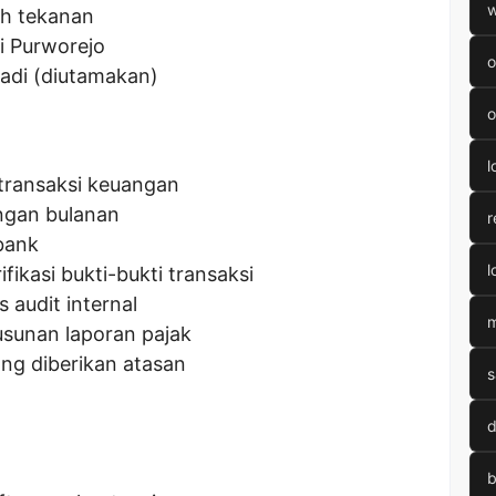
w
h tekanan
i Purworejo
o
badi (diutamakan)
o
l
transaksi keuangan
ngan bulanan
r
 bank
l
ikasi bukti-bukti transaksi
audit internal
m
sunan laporan pajak
ang diberikan atasan
s
d
b