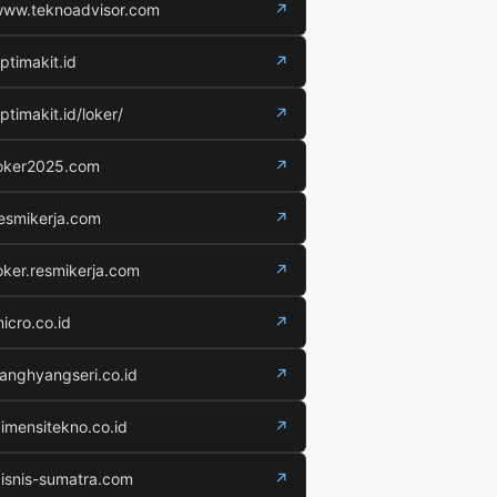
ww.teknoadvisor.com
↗
ptimakit.id
↗
ptimakit.id/loker/
↗
oker2025.com
↗
esmikerja.com
↗
oker.resmikerja.com
↗
icro.co.id
↗
anghyangseri.co.id
↗
imensitekno.co.id
↗
isnis-sumatra.com
↗