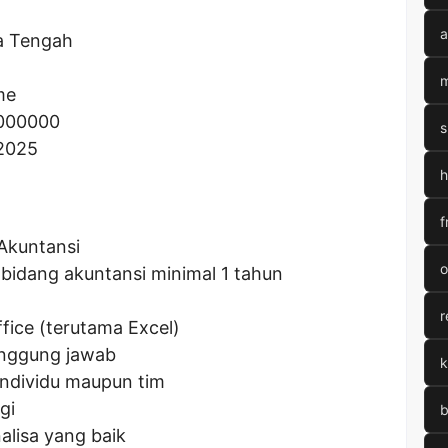
a
a Tengah
m
me
000000
s
 2025
h
f
Akuntansi
o
 bidang akuntansi minimal 1 tahun
r
fice (terutama Excel)
tanggung jawab
k
individu maupun tim
gi
b
lisa yang baik