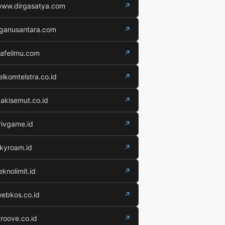
ww.dirgasatya.com
↗
iganusantara.com
↗
afeilmu.com
↗
elkomtelstra.co.id
↗
akisemut.co.id
↗
rivgame.id
↗
kyroam.id
↗
eknolimit.id
↗
ebkos.co.id
↗
roove.co.id
↗