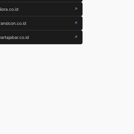
iiora.co.id
↗
ransicon.co.id
↗
artajabar.co.id
↗