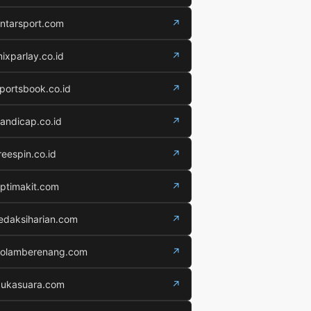
ntarsport.com
↗
ixparlay.co.id
↗
portsbook.co.id
↗
andicap.co.id
↗
reespin.co.id
↗
ptimakit.com
↗
edaksiharian.com
↗
olamberenang.com
↗
ukasuara.com
↗