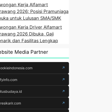
wongan Kerja Alfamart
rawang 2026: Posisi Pramuniaga
buka untuk Lulusan SMA/SMK
wongan Kerja Driver Alfamart
rawang 2026 Dibuka, Gaji
narik dan Fasilitas Lengkap
bsite Media Partner
ookieindonesia.com
↗
fyinfo.com
↗
itusbudaya.id
↗
resikarir.com
↗