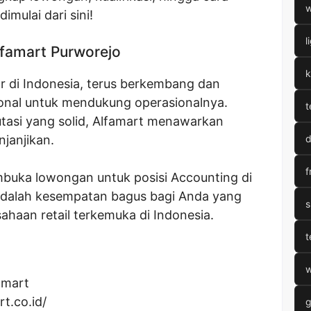
w
mulai dari sini!
l
famart Purworejo
k
ar di Indonesia, terus berkembang dan
nal untuk mendukung operasionalnya.
t
utasi yang solid, Alfamart menawarkan
janjikan.
d
f
mbuka lowongan untuk posisi Accounting di
 adalah kesempatan bagus bagi Anda yang
s
sahaan retail terkemuka di Indonesia.
t
w
amart
rt.co.id/
g