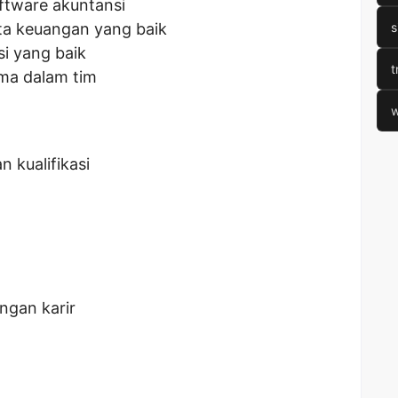
tware akuntansi
ta keuangan yang baik
s
i yang baik
t
ma dalam tim
w
n kualifikasi
gan karir