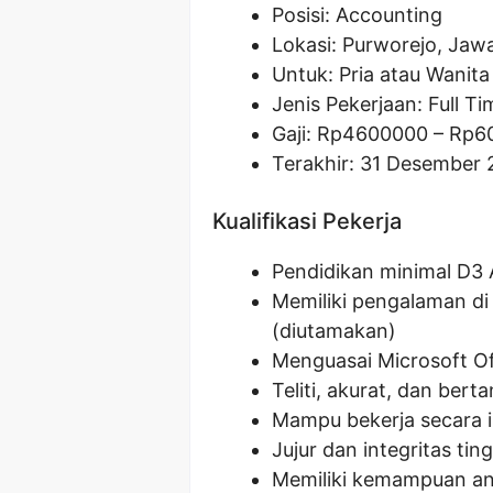
Posisi: Accounting
Lokasi: Purworejo, Jaw
Untuk: Pria atau Wanita
Jenis Pekerjaan: Full Ti
Gaji: Rp
4600000
– Rp
6
Terakhir: 31 Desember
Kualifikasi Pekerja
Pendidikan minimal D3 
Memiliki pengalaman di
(diutamakan)
Menguasai Microsoft Of
Teliti, akurat, dan ber
Mampu bekerja secara 
Jujur dan integritas ting
Memiliki kemampuan ana