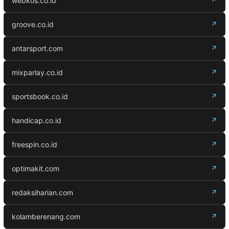
webkos.co.id
↗
groove.co.id
↗
antarsport.com
↗
mixparlay.co.id
↗
sportsbook.co.id
↗
handicap.co.id
↗
freespin.co.id
↗
optimakit.com
↗
redaksiharian.com
↗
kolamberenang.com
↗