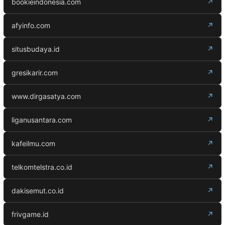
bookieindonesia.com
↗
afyinfo.com
↗
situsbudaya.id
↗
gresikarir.com
↗
www.dirgasatya.com
↗
liganusantara.com
↗
kafeilmu.com
↗
telkomtelstra.co.id
↗
dakisemut.co.id
↗
frivgame.id
↗