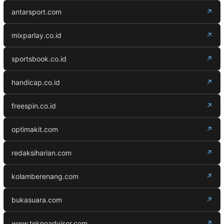
antarsport.com
↗
mixparlay.co.id
↗
sportsbook.co.id
↗
handicap.co.id
↗
freespin.co.id
↗
optimakit.com
↗
redaksiharian.com
↗
kolamberenang.com
↗
bukasuara.com
↗
www.teknoadvisor.com
↗