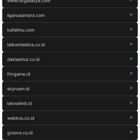
www.dirgasatya.com
↗
liganusantara.com
↗
kafeilmu.com
↗
telkomtelstra.co.id
↗
dakisemut.co.id
↗
frivgame.id
↗
skyroam.id
↗
teknolimit.id
↗
webkos.co.id
↗
groove.co.id
↗