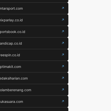
ntarsport.com
↗
ixparlay.co.id
↗
portsbook.co.id
↗
andicap.co.id
↗
reespin.co.id
↗
ptimakit.com
↗
edaksiharian.com
↗
olamberenang.com
↗
ukasuara.com
↗