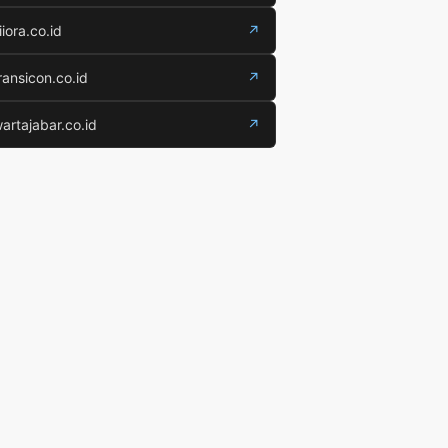
iiora.co.id
↗
ransicon.co.id
↗
artajabar.co.id
↗