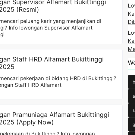
an Supervisor Alfamart Bukittinggi
Lo
2025 (Resmi)
Ka
encari peluang karir yang menjanjikan di
Di
ggi? Info lowongan Supervisor Alfamart
Lo
gi
Ka
Me
an Staff HRD Alfamart Bukittinggi
We
 2025
encari pekerjaan di bidang HRD di Bukittinggi?
b
ongan Staff HRD Alfamart
a
s
an Pramuniaga Alfamart Bukittinggi
2025 (Apply Now)
g
pekerjaan di Bukittinggi? Info lowongan