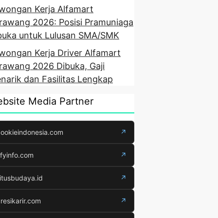
wongan Kerja Alfamart
rawang 2026: Posisi Pramuniaga
buka untuk Lulusan SMA/SMK
wongan Kerja Driver Alfamart
rawang 2026 Dibuka, Gaji
narik dan Fasilitas Lengkap
bsite Media Partner
ookieindonesia.com
↗
fyinfo.com
↗
itusbudaya.id
↗
resikarir.com
↗