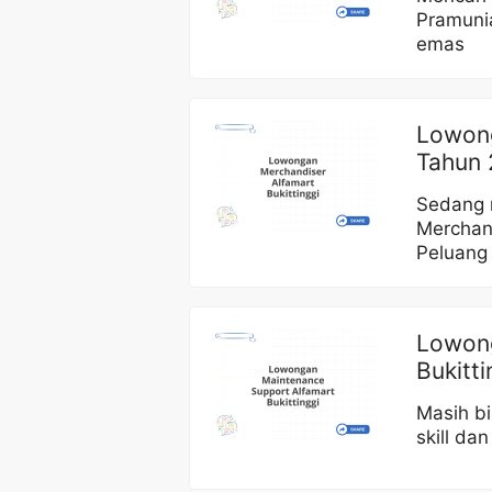
Pramuni
emas
Lowong
Tahun 
Sedang m
Merchan
Peluang
Lowong
Bukitt
Masih b
skill da