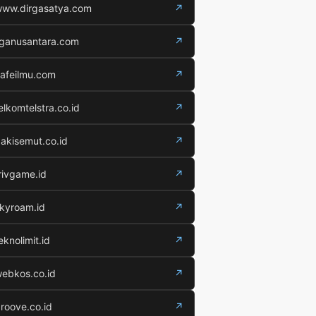
ww.dirgasatya.com
↗
iganusantara.com
↗
afeilmu.com
↗
elkomtelstra.co.id
↗
akisemut.co.id
↗
rivgame.id
↗
kyroam.id
↗
eknolimit.id
↗
ebkos.co.id
↗
roove.co.id
↗