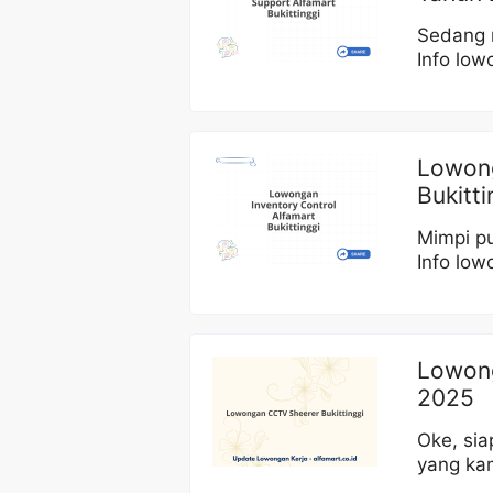
Sedang m
Info low
Lowong
Bukitt
Mimpi pu
Info low
Lowong
2025
Oke, sia
yang ka