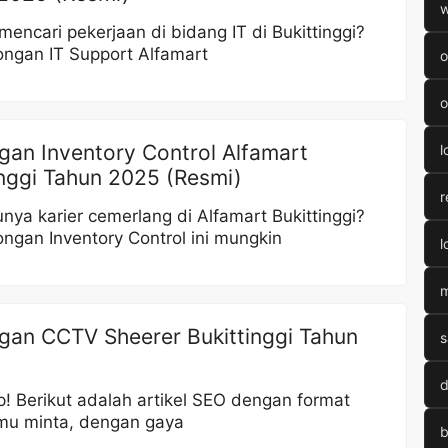
w
encari pekerjaan di bidang IT di Bukittinggi?
ongan IT Support Alfamart
o
o
an Inventory Control Alfamart
l
inggi Tahun 2025 (Resmi)
r
nya karier cemerlang di Alfamart Bukittinggi?
ongan Inventory Control ini mungkin
l
m
an CCTV Sheerer Bukittinggi Tahun
s
d
p! Berikut adalah artikel SEO dengan format
mu minta, dengan gaya
b