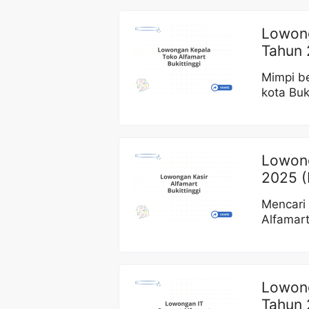
Lowong
Tahun 
Mimpi be
kota Buk
Lowong
2025 (
Mencari 
Alfamar
Lowong
Tahun 