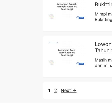
Bukitt
Mimpi m
Bukittin
Lowong
Tahun
Masih m
dan min
Page
Page
1
2
Next
→