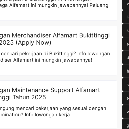
w
aga Alfamart ini mungkin jawabannya! Peluang
l
k
an Merchandiser Alfamart Bukittinggi
2025 (Apply Now)
t
encari pekerjaan di Bukittinggi? Info lowongan
d
diser Alfamart ini mungkin jawabannya!
f
s
an Maintenance Support Alfamart
inggi Tahun 2025
t
ingung mencari pekerjaan yang sesuai dengan
w
n minatmu? Info lowongan kerja
g