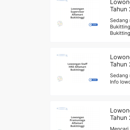
Lowong
Tahun 
Sedang m
Bukittin
Bukitting
Lowong
Tahun
Sedang m
Info low
Lowong
Tahun 
Mencari 