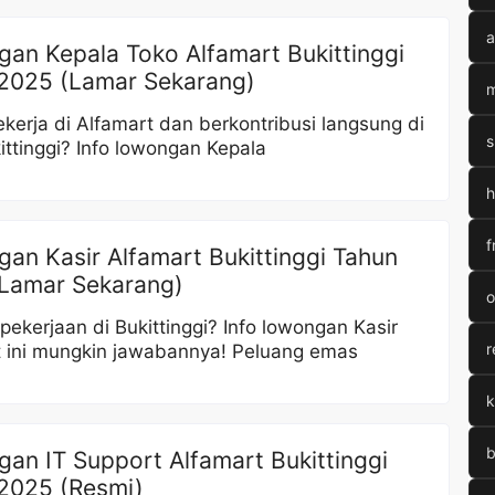
a
an Kepala Toko Alfamart Bukittinggi
2025 (Lamar Sekarang)
m
kerja di Alfamart dan berkontribusi langsung di
s
ittinggi? Info lowongan Kepala
h
f
an Kasir Alfamart Bukittinggi Tahun
Lamar Sekarang)
o
pekerjaan di Bukittinggi? Info lowongan Kasir
r
t ini mungkin jawabannya! Peluang emas
k
b
an IT Support Alfamart Bukittinggi
2025 (Resmi)