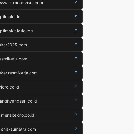
ww.teknoadvisor.com
↗
ptimakit.id
↗
ptimakit.id/loker/
↗
oker2025.com
↗
esmikerja.com
↗
oker.resmikerja.com
↗
icro.co.id
↗
anghyangseri.co.id
↗
imensitekno.co.id
↗
isnis-sumatra.com
↗