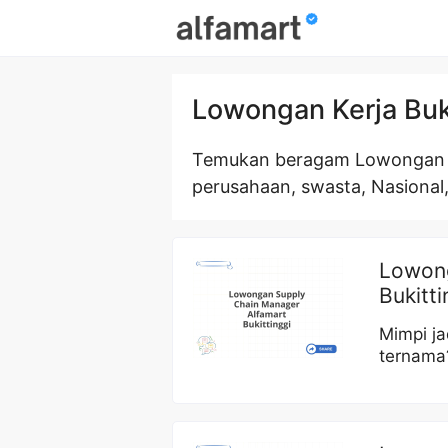
Skip
to
content
Lowongan Kerja Buk
Temukan beragam Lowongan Ke
perusahaan, swasta, Nasional,
Lowong
Bukitt
Mimpi ja
ternama