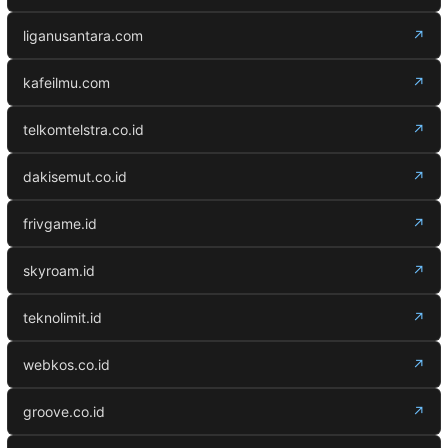
liganusantara.com
↗
kafeilmu.com
↗
telkomtelstra.co.id
↗
dakisemut.co.id
↗
frivgame.id
↗
skyroam.id
↗
teknolimit.id
↗
webkos.co.id
↗
groove.co.id
↗