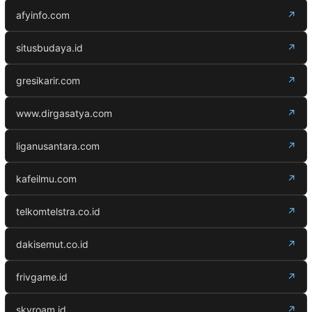
afyinfo.com
↗
situsbudaya.id
↗
gresikarir.com
↗
www.dirgasatya.com
↗
liganusantara.com
↗
kafeilmu.com
↗
telkomtelstra.co.id
↗
dakisemut.co.id
↗
frivgame.id
↗
skyroam.id
↗